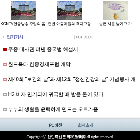
KCNTV한중방송 주말의 음
연변 아줌마들의 흑차고향
슬픈 시를 남기고 가
악여행 20230708
탐방기
주중 대사관 펴낸 중국법 해설서
월드옥타 한중경제포럼 개막
제40회 "보건의 날"과 제12회 "정신건강의 날" 기념행사 개
최
H2 비자 만기되어 귀국할 때 받을 돈이 있다
부부의 생활을 윤택하게 만드는 오르가즘
Copyright ⓒ
한민족신문 韩民族新闻
all rights reserved.