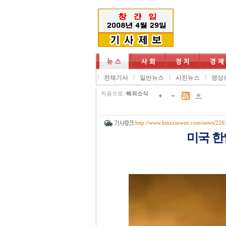
l
l
l
l
전체기사
일반뉴스
사진뉴스
영상
처음으로
>
해외소식
http://www.hmzxinwen.com/news/226
미국 한