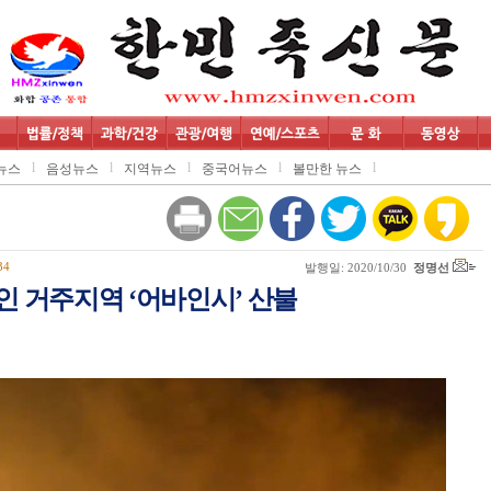
l
l
l
l
l
뉴스
음성뉴스
지역뉴스
중국어뉴스
볼만한 뉴스
34
발행일: 2020/10/30
정명선
인 거주지역 ‘어바인시’ 산불