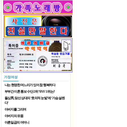
입추
2026 재한중국동포 예술단체 ..
가정여성
나는 현명한 며느리가 있어 참 행복하다
부부간 이혼 통보 수단 2위 ‘SNS’-1위는?
돌싱男, 맞선 상대의 ‘호의적 눈빛’에 ‘가슴 설렌
다’
아버지를 그리며
2026 재한중국동포 예술단체 ..
아버지의 유품
아흔일곱의 어머니