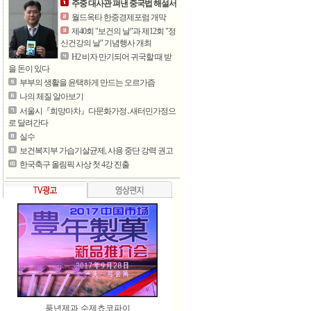
주중 대사관 펴낸 중국법 해설서
월드옥타 한중경제포럼 개막
제40회 "보건의 날"과 제12회 "정
신건강의 날" 기념행사 개최
H2 비자 만기되어 귀국할 때 받
을 돈이 있다
부부의 생활을 윤택하게 만드는 오르가즘
나의 체질 알아보기
서울시『희망마차』다문화가정․새터민가정으
로 달려간다
실수
보건복지부 가습기살균제, 사용 중단 강력 권고
한국축구 올림픽 사상 첫 4강 진출
풍년제과 수제쵸코파이