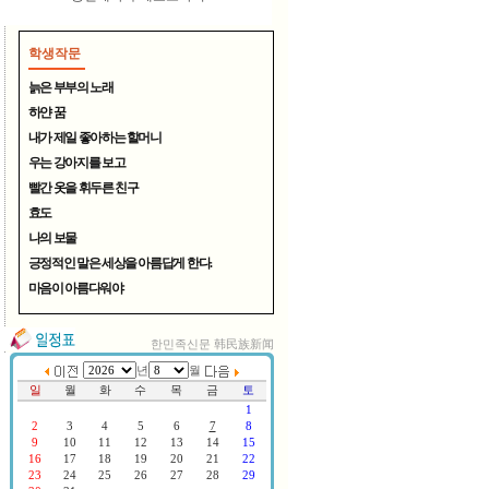
학생작문
늙은 부부의 노래
하얀 꿈
내가 제일 좋아하는 할머니
우는 강아지를 보고
여름철 무더위 식혀주는 시원..
빨간 옷을 휘두른 친구
효도
나의 보물
긍정적인 말은 세상을 아름답게 한다.
마음이 아름다워야
한민족신문 韩民族新闻
연변TV, 중국CCTV방송 한국서..