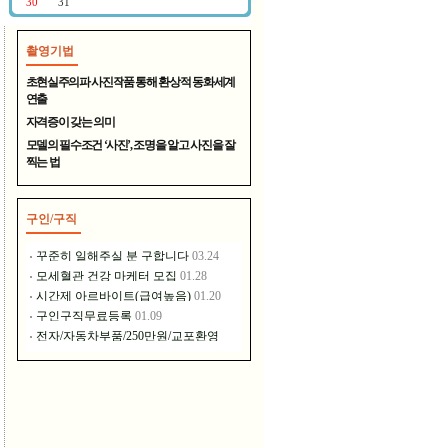
촬영기법
400년 전통의 명주 - 대천원
초현실주의파 사진작품 통해 환상적 동화세계
연출
자격증이 갖는 의미
모델의 필수조건 ‘사진’, 조명을 알고 사진을 잘
찍는 법
구인/구직
장풍홀딩스는 이런 일을 하고..