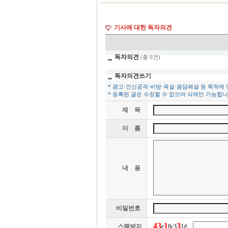
표
기사에 대한 독자의견
독자의견
(총 0건)
독자의견쓰기
* 광고·인신공격·비방·욕설·음담패설 등 목적에
* 등록된 글은 수정할 수 없으며 삭제만 가능합니
제 목
이 름
내 용
비밀번호
4
3
1
3
스팸방지
e
8c3
1d