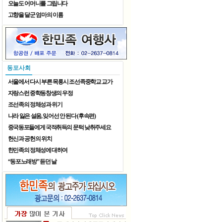
오늘도 어머니를 그립니다
고향을 달군 엄마의 이름
8월 가족 나들이
동포사회
서울에서 다시 부른 목릉시 조선족중학교 교가
자랑스런 중학동창생의 우정
조선족의 정체성과 위기
나라 잃은 설움, 잊어선 안 된다 (후속편)
중국동포들에게 국적취득의 문턱 낮취주세요
헌신과 공헌의 위치
한민족의 정체성에 대하여
“동포노래방” 듣던 날