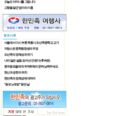
오늘도 어머니를 그립니다
고향을 달군 엄마의 이름
어정칠월 동동팔월
동포사회
서울에서 다시 부른 목릉시 조선족중학교 교가
자랑스런 중학동창생의 우정
조선족의 정체성과 위기
나라 잃은 설움, 잊어선 안 된다 (후속편)
중국동포들에게 국적취득의 문턱 낮취주세요
헌신과 공헌의 위치
한민족의 정체성에 대하여
“동포노래방” 듣던 날