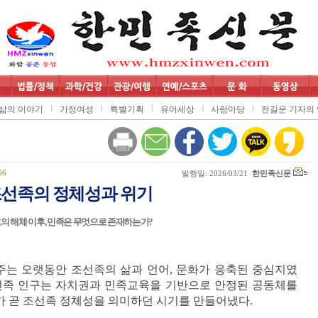
l
l
l
l
l
삶의 이야기
가정여성
특별기획
유머세상
사랑마당
전길운 기자의 
56
발행일: 2026/03/21
한민족신문
선족의 정체성과 위기
의 해체 이후, 민족은 무엇으로 존재하는가?
주는 오랫동안 조선족의 삶과 언어, 문화가 응축된 중심지였
 조선족 인구는 자치권과 민족교육을 기반으로 안정된 공동체를
체가 곧 조선족 정체성을 의미하던 시기를 만들어냈다.