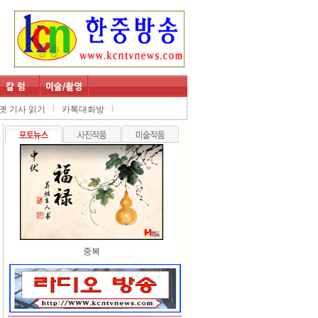
l
l
옛 기사 읽기
카톡대화방
중복