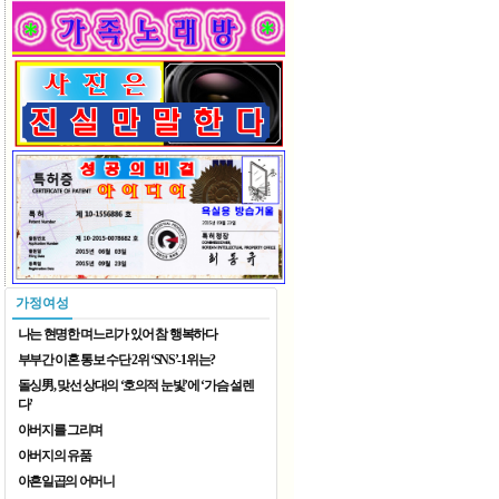
2026 재한중국동포 예술단체 ..
2026 재한중국동포 예술단체 ..
가정여성
나는 현명한 며느리가 있어 참 행복하다
부부간 이혼 통보 수단 2위 ‘SNS’-1위는?
돌싱男, 맞선 상대의 ‘호의적 눈빛’에 ‘가슴 설렌
다’
아버지를 그리며
8월 가족 나들이
아버지의 유품
아흔일곱의 어머니