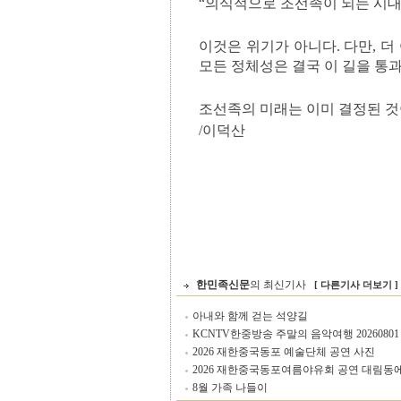
“의식적으로 조선족이 되는 시대
이것은 위기가 아니다. 다만, 
모든 정체성은 결국 이 길을 통
조선족의 미래는 이미 결정된 것이
/이덕산
한민족신문
의 최신기사
[ 다른기사 더보기 ]
아내와 함께 걷는 석양길
KCNTV한중방송 주말의 음악여행 20260801
2026 재한중국동포 예술단체 공연 사진
2026 재한중국동포여름야유회 공연 대림동
8월 가족 나들이