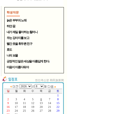
학생작문
늙은 부부의 노래
하얀 꿈
내가 제일 좋아하는 할머니
우는 강아지를 보고
여름철 무더위 식혀주는 시원..
빨간 옷을 휘두른 친구
효도
나의 보물
긍정적인 말은 세상을 아름답게 한다.
마음이 아름다워야
한민족신문 韩民族新闻
연변TV, 중국CCTV방송 한국서..