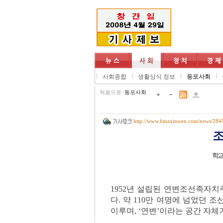
l
l
l
l
사회종합
생활상식 정보
동포사회
처음으로
>
동포사회
http://www.hmzxinwen.com/news/284
조
학교
1952년 설립된 연변조선족자치
다. 약 110만 여명에 넘었던
이루며, ‘연변’이라는 공간 자