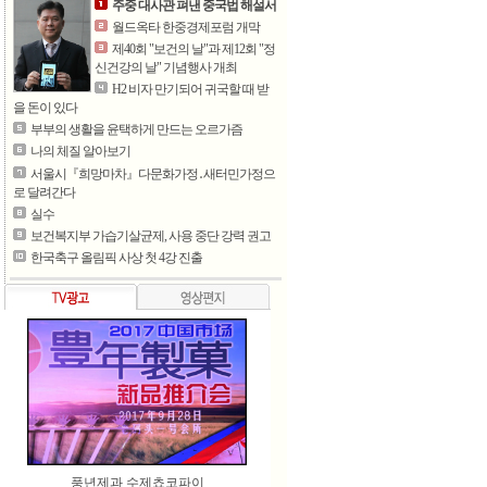
주중 대사관 펴낸 중국법 해설서
월드옥타 한중경제포럼 개막
제40회 "보건의 날"과 제12회 "정
신건강의 날" 기념행사 개최
H2 비자 만기되어 귀국할 때 받
을 돈이 있다
부부의 생활을 윤택하게 만드는 오르가즘
나의 체질 알아보기
서울시『희망마차』다문화가정․새터민가정으
로 달려간다
실수
보건복지부 가습기살균제, 사용 중단 강력 권고
한국축구 올림픽 사상 첫 4강 진출
풍년제과 수제쵸코파이