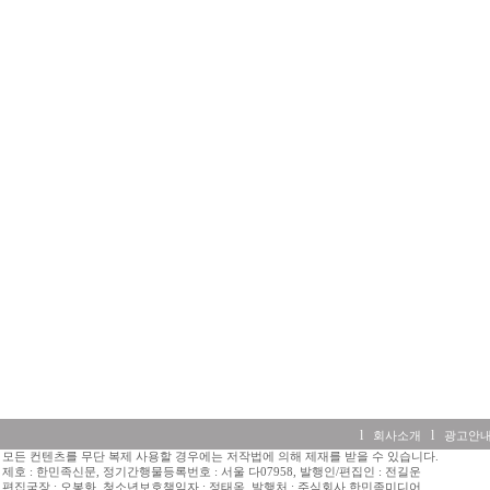
l
l
회사소개
광고안
모든 컨텐츠를 무단 복제 사용할 경우에는 저작법에 의해 제재를 받을 수 있습니다.
제호 : 한민족신문, 정기간행물등록번호 : 서울 다07958, 발행인/편집인 : 전길운
편집국장 : 오봉화, 청소년보호책임자 : 정태옥, 발행처 : 주식회사 한민족미디어