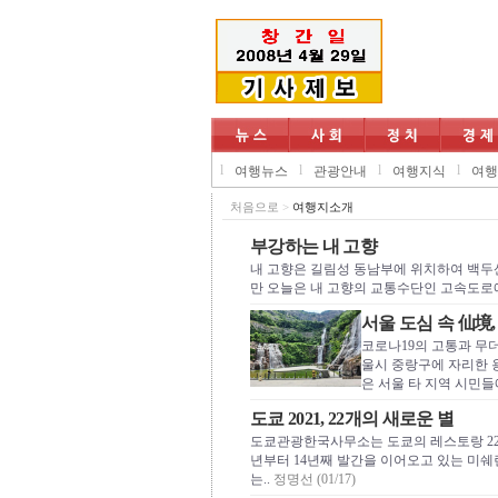
l
l
l
l
여행뉴스
관광안내
여행지식
여행
처음으로
>
여행지소개
부강하는 내 고향
내 고향은 길림성 동남부에 위치하여 백두산
만 오늘은 내 고향의 교통수단인 고속도로
서울 도심 속 仙境
코로나19의 고통과 무
울시 중랑구에 자리한 
은 서울 타 지역 시민들
도쿄 2021, 22개의 새로운 별
도쿄관광한국사무소는 도쿄의 레스토랑 22곳이
년부터 14년째 발간을 이어오고 있는 미쉐린 가
는..
정명선 (01/17)