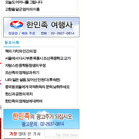
오늘도 어머니를 그립니다
고향을 달군 엄마의 이름
어정칠월 동동팔월
동포사회
책의 가치와 인간의 정
서울에서 다시 부른 목릉시 조선족중학교 교가
자랑스런 중학동창생의 우정
조선족의 정체성과 위기
나라 잃은 설움, 잊어선 안 된다 (후속편)
중국동포들에게 국적취득의 문턱 낮취주세요
헌신과 공헌의 위치
한민족의 정체성에 대하여