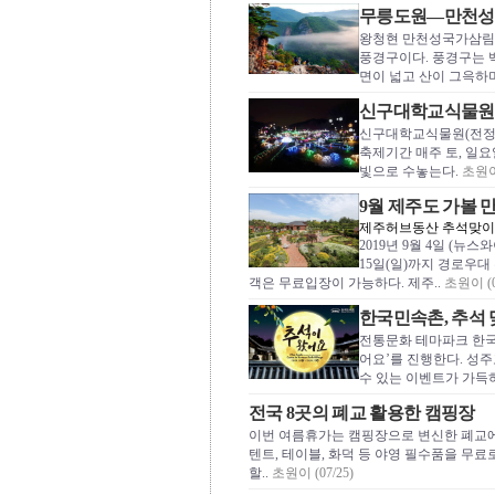
무릉도원—만천성
왕청현 만천성국가삼림공
풍경구이다. 풍경구는 백
면이 넓고 산이 그윽하며
신구대학교식물원, 겨
신구대학교식물원(전정일 
축제기간 매주 토, 일
빛으로 수놓는다.
초원이 
9월 제주도 가볼 
제주허브동산 추석맞이
2019년 9월 4일 (뉴
15일(일)까지 경로우대
객은 무료입장이 가능하다. 제주..
초원이 (0
한국민속촌, 추석 
전통문화 테마파크 한국
어요’를 진행한다. 성주
수 있는 이벤트가 가득
전국 8곳의 폐교 활용한 캠핑장
이번 여름휴가는 캠핑장으로 변신한 폐교에
텐트, 테이블, 화덕 등 야영 필수품을 무
할..
초원이 (07/25)