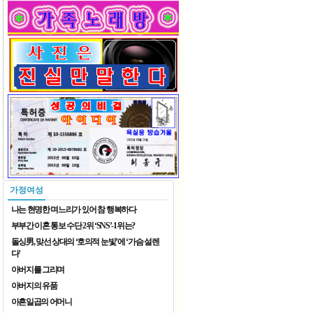
2026 재한중국동포 예술단체 ..
2026 재한중국동포 예술단체 ..
가정여성
나는 현명한 며느리가 있어 참 행복하다
부부간 이혼 통보 수단 2위 ‘SNS’-1위는?
돌싱男, 맞선 상대의 ‘호의적 눈빛’에 ‘가슴 설렌
다’
아버지를 그리며
8월 가족 나들이
아버지의 유품
아흔일곱의 어머니