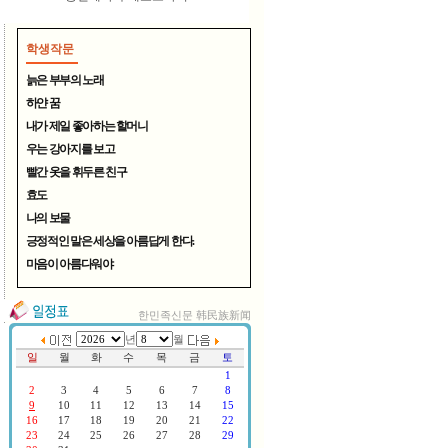
학생작문
늙은 부부의 노래
하얀 꿈
내가 제일 좋아하는 할머니
우는 강아지를 보고
연변TV, 중국CCTV방송 한국서..
빨간 옷을 휘두른 친구
효도
나의 보물
긍정적인 말은 세상을 아름답게 한다.
마음이 아름다워야
한민족신문 韩民族新闻
400년 전통의 명주 - 대천원