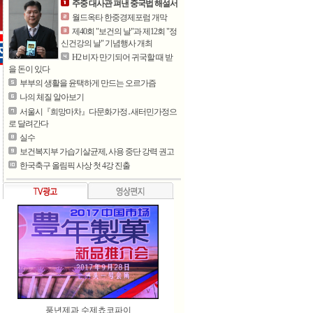
주중 대사관 펴낸 중국법 해설서
월드옥타 한중경제포럼 개막
제40회 "보건의 날"과 제12회 "정
신건강의 날" 기념행사 개최
H2 비자 만기되어 귀국할 때 받
을 돈이 있다
부부의 생활을 윤택하게 만드는 오르가즘
나의 체질 알아보기
서울시『희망마차』다문화가정․새터민가정으
로 달려간다
실수
보건복지부 가습기살균제, 사용 중단 강력 권고
한국축구 올림픽 사상 첫 4강 진출
여름철 무더위 식혀주는 시원..