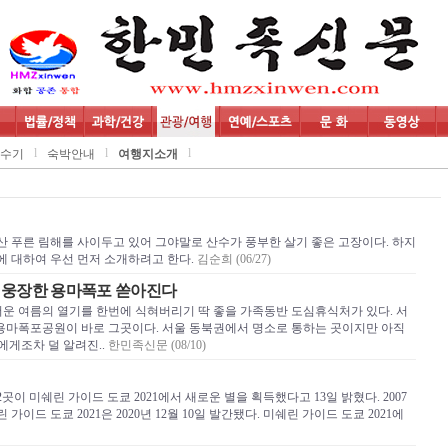
l
l
l
수기
숙박안내
여행지소개
 푸른 림해를 사이두고 있어 그야말로 산수가 풍부한 살기 좋은 고장이다. 하지
에 대하여 우선 먼저 소개하려고 한다.
김순희 (06/27)
, 웅장한 용마폭포 쏟아진다
더운 여름의 열기를 한번에 식혀버리기 딱 좋을 가족동반 도심휴식처가 있다. 서
용마폭포공원이 바로 그곳이다. 서울 동북권에서 명소로 통하는 곳이지만 아직
에게조차 덜 알려진..
한민족신문 (08/10)
 미쉐린 가이드 도쿄 2021에서 새로운 별을 획득했다고 13일 밝혔다. 2007
이드 도쿄 2021은 2020년 12월 10일 발간됐다. 미쉐린 가이드 도쿄 2021에