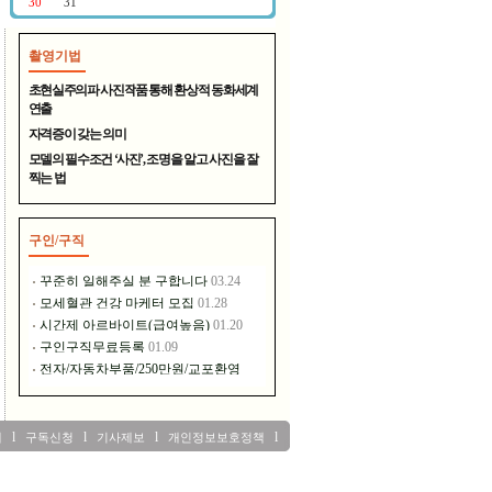
촬영기법
장풍홀딩스는 이런 일을 하고..
초현실주의파 사진작품 통해 환상적 동화세계
연출
자격증이 갖는 의미
모델의 필수조건 ‘사진’, 조명을 알고 사진을 잘
찍는 법
구인/구직
풍년제과 수제쵸코파이
l
l
l
l
내
구독신청
기사제보
개인정보보호정책