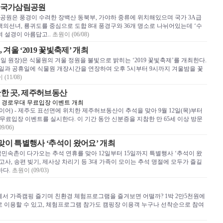
국가삼림공원
원은 풍경이 수려한 장백산 동북부, 가야하 중류에 위치해있으며 국가 3A급
의선녀, 룡귀도를 중심으로 도합 8대 풍경구와 36개 명소로 나뉘어있는데 ‘수
 설경이 아름답고..
초원이 (06/08)
울 ‘2019 꽃빛축제’ 개최
원장)은 식물원의 겨울 정원을 불빛으로 밝히는 ‘2019 꽃빛축제’를 개최한다.
요일과 공휴일에 식물원 개장시간을 연장하여 오후 5시부터 9시까지 겨울밤을 꽃
(11/08)
만한 곳, 제주허브동산
 경로우대 무료입장 이벤트 개최
스와이어) - 제주도 표선면에 위치한 제주허브동산이 추석을 맞아 9월 12일(목)부터
 무료입장 이벤트를 실시한다. 이 기간 동안 신분증을 지참한 만 65세 이상 방문
9/06)
맞이 특별행사 ‘추석이 왔어요’ 개최
민속촌이 다가오는 추석 연휴를 맞아 12일부터 15일까지 특별행사 ‘추석이 왔
고사, 송편 빚기, 제사상 차리기 등 3대 가족이 모이는 추석 명절에 모두가 즐길
하다.
초원이 (09/03)
서 가족캠핑 즐기며 친환경 체험프로그램을 즐겨보면 어떨까? 1박 2만5천원에
료로 이용할 수 있고, 체험프로그램 참가도 캠핑장 이용객 누구나 선착순으로 참여