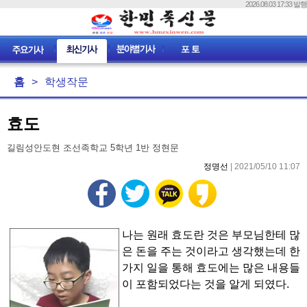
2026.08.03 17:33 발행
홈
>
학생작문
효도
길림성안도현 조선족학교 5학년 1반 정현문
정명선
| 2021/05/10 11:07
나는 원래 효도란 것은 부모님한테 많
은 돈을 주는 것이라고 생각했는데 한
가지 일을 통해 효도에는 많은 내용들
이 포함되었다는 것을 알게 되였다.