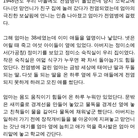
1948년도 우리 마을에도 전염병이 돌았는데 당시 소학교에
다니던 맏언니가 친구 집에 놀려 갔다가 전염되였는데 엄마의
극진한 보살핌에 언니는 인츰 나아졌고 엄마가 전염병에 걸렸
다.
그해 엄마는 38세였는데 이미 애들을 열명이나 낳았다. 넷은
어릴 때 죽고 여섯 아이들이 옆에 있었다. 아버지는 정미소에
서(가공창) 정미기를 보았고 정미소 숙직실이 우리 집이였다.
작은 숙직실은 여덟 식구가 누우면 꽉 차서 돌아눕기도 힘들
었단다. 전염병에 걸린 엄마는 금방 세상에 태여난 딸과 두돌
되는 딸, 다섯 돌 되는 딸을 온 하루 옆에 두고 애들에게 전염
되지 못하게 하려고 모진 애를 썼단다.
엄마는 몸도 움직이기 힘들어 온 하루 누워만 있었단다. 문밖
은 새끼줄로 경계선을 만들어 놓았고 물독을 경계선 옆에 놓
고 친척들이 물을 길어다 물독에 채워넣군 했단다. 아버지는
일하러 가기 전에 장작개비들을 불 아궁이에 지펴놓고 맏언니
는 갓난 애기를 엄마 옆에 눕히고 애가 먹을 죽사발은 엄마 머
리맡에 놓고 학교에 간단다.