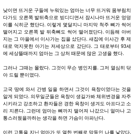
낮이면 뜨거운 구들에 누워있는 엄마는 너무 뜨거워 몸부림치
다가도 오른쪽 발뒤축으로 빋디디면서 잠시나마 뜨거운 엉덩
이를 식히군 했단다. 이렇게 몇달지니 마지막 척주 뼈가 썩어
떨어지고 오른쪽 발 뒤축뼈도 썩어 떨어졌단다. 이듬해 아버
지는 그 마을에서 이사가는 집을 샀단다. 새집에 이사간 후 제
대로 먹지못한 아기는 저세상으로 갔단다. 그 태로부터 93세
에 세상뜰때까지 엄마는 그 상처 때문에 많은 고생을 했다.
그러나 그때는 몰랐다. 그것이 무슨 병인지를. 그저 열심히 닦
아 드릴 뿐이였다.
고국 땅에 와서 간병 일을 하면서 그것이 욕창이였다는 것을
알게 되였다. 의무일군들은 욕창이 생길가봐 체위변경을 자주
시키라고 강조하고 환자들은 경한 욕창이 생겨도 아프다고 소
리 지른다. 그런데 엄마는 뼈까지 떨어져 나갔으니 얼마나 고
통스러웠을까하는 생각을 하면 가슴이 아파난다.
이런 고통을 지닌 엄마가 또 열한 번째로 막둥인 나를 낳았다.