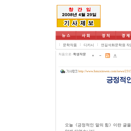
l
l
l
문학작품
디카시
연길석화문학원 작
처음으로
>
학생작문
http://www.hmzxinwen.com/news/231
긍정적인
오늘《긍정적인 말의 힘》이란 글을