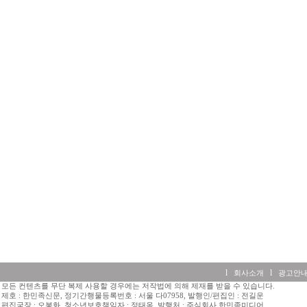
l
l
회사소개
광고안
모든 컨텐츠를 무단 복제 사용할 경우에는 저작법에 의해 제재를 받을 수 있습니다.
제호 : 한민족신문, 정기간행물등록번호 : 서울 다07958, 발행인/편집인 : 전길운
편집국장 : 오봉화, 청소년보호책임자 : 정태옥, 발행처 : 주식회사 한민족미디어