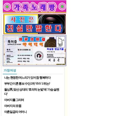
2026 재한중국동포 예술단체 ..
2026 재한중국동포 예술단체 ..
가정여성
나는 현명한 며느리가 있어 참 행복하다
부부간 이혼 통보 수단 2위 ‘SNS’-1위는?
돌싱男, 맞선 상대의 ‘호의적 눈빛’에 ‘가슴 설렌
다’
아버지를 그리며
8월 가족 나들이
아버지의 유품
아흔일곱의 어머니