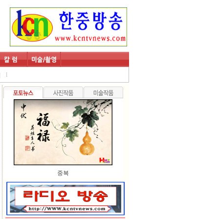
l
회
중복