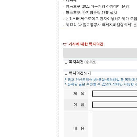
사과배
영등포구, 2022 마음건강 아카데미 운영
영등포구, 안전잠금형 맨홀 설치
9. 1.부터 제주도에도 전자여행허가제가 도
제13회 ‘서울교통공사 국제지하철영화제’ 본
표
기사에 대한 독자의견
독자의견
(총 0건)
독자의견쓰기
* 광고·인신공격·비방·욕설·음담패설 등 목적에
* 등록된 글은 수정할 수 없으며 삭제만 가능합니
제 목
이 름
내 용