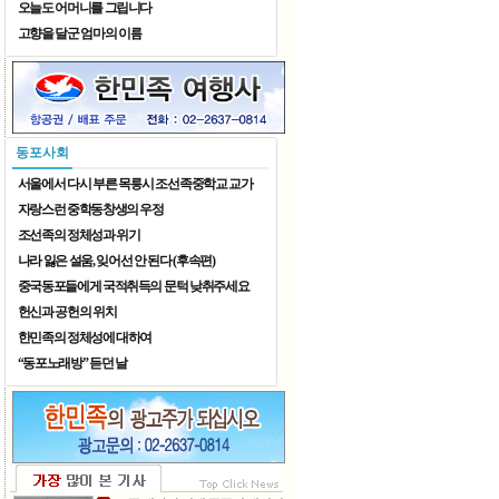
오늘도 어머니를 그립니다
고향을 달군 엄마의 이름
어정칠월 동동팔월
동포사회
서울에서 다시 부른 목릉시 조선족중학교 교가
자랑스런 중학동창생의 우정
조선족의 정체성과 위기
나라 잃은 설움, 잊어선 안 된다 (후속편)
중국동포들에게 국적취득의 문턱 낮취주세요
헌신과 공헌의 위치
한민족의 정체성에 대하여
“동포노래방” 듣던 날