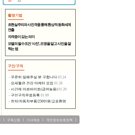
촬영기법
400년 전통의 명주 - 대천원
초현실주의파 사진작품 통해 환상적 동화세계
연출
자격증이 갖는 의미
모델의 필수조건 ‘사진’, 조명을 알고 사진을 잘
찍는 법
구인/구직
장풍홀딩스는 이런 일을 하고..
l
l
l
l
내
구독신청
기사제보
개인정보보호정책