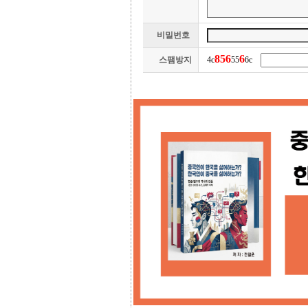
비밀번호
8
5
6
6
스팸방지
4c
55
6c