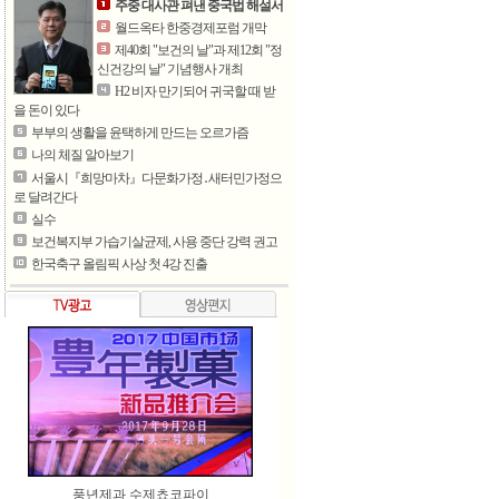
주중 대사관 펴낸 중국법 해설서
월드옥타 한중경제포럼 개막
제40회 "보건의 날"과 제12회 "정
신건강의 날" 기념행사 개최
H2 비자 만기되어 귀국할 때 받
을 돈이 있다
부부의 생활을 윤택하게 만드는 오르가즘
나의 체질 알아보기
서울시『희망마차』다문화가정․새터민가정으
로 달려간다
실수
보건복지부 가습기살균제, 사용 중단 강력 권고
한국축구 올림픽 사상 첫 4강 진출
풍년제과 수제쵸코파이