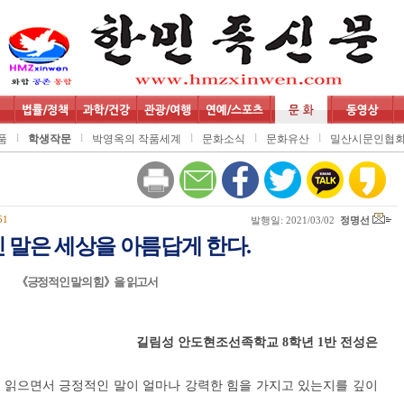
l
l
l
l
l
품
학생작문
박영옥의 작품세계
문화소식
문화유산
밀산시문인협
51
발행일: 2021/03/02
정명선
 말은 세상을 아름답게 한다.
《긍정적인 말의 힘》을 읽고서
길림성 안도현조선족학교 8학년 1반 전성은
 읽으면서 긍정적인 말이 얼마나 강력한 힘을 가지고 있는지를 깊이