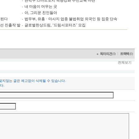
관악구 스마트도시 역량강화 주민교육 마련
내 마음이 머무는 곳
아, 그리운 친인들아
입된다
법무부, 유흥ᆞ마사지 업종 불법취업 외국인 등 집중 단속
선 진출작 발
글로벌한상드림, ‘드림서포터즈’ 모집
l
독자의견
(0)
트랙백
(0)
전체보기
 맞지않는 글은 예고없이 삭제될 수 있습니다.
다.