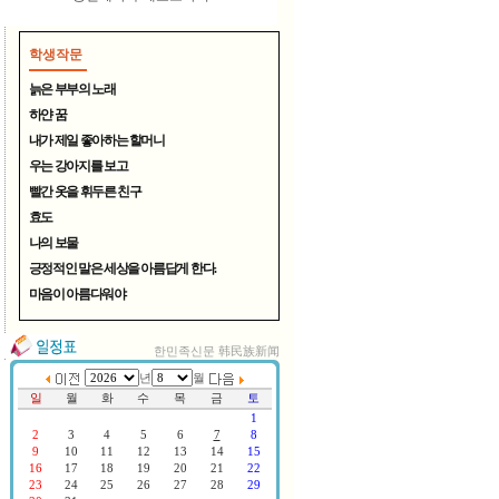
학생작문
늙은 부부의 노래
하얀 꿈
내가 제일 좋아하는 할머니
우는 강아지를 보고
여름철 무더위 식혀주는 시원..
빨간 옷을 휘두른 친구
효도
나의 보물
긍정적인 말은 세상을 아름답게 한다.
마음이 아름다워야
한민족신문 韩民族新闻
연변TV, 중국CCTV방송 한국서..