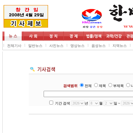
l
l
l
l
l
l
l
전체기사
일반뉴스
사진뉴스
영상뉴스
음성뉴스
지역뉴스
검색범위
전체
제목
부제목
기간 검색
년
월
일 ~