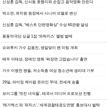
신성훈 감독, 신사동 호랭이와 손잡고 음악영화 만든다
박소연, 유치원 원장에서 시니어 모델로 변신
신성훈 감독, “베스트 단편영화상” 수상 60관왕 달성
동동악극단 싱글 1집 ‘와락키스’ 앨범 발매
슈퍼루키 가수 김용진, 생일맞이 팬 미팅 개최
배우 이태성, 장애인 영화 ‘짜장면 고맙습니다’ 출연
가수 이병찬 팬들, 저소득층 여성 청소년에 생리대 기부
29일, 라이징 케이팝 온라인 무대, 전세계 송출
보이그룹 '멋진 녀석들', 태국서 미디어 프로모션 진행
'메가맥스'와 '위치스', ‘세계경찰태권도연맹’ 홍보대사 발탁