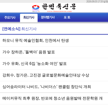
2026.08.03 17:33 발행
[연예소식]
최신기사
하모니 뮤직 예술인협회, 인천에서 탄생
가수 장하온, '돌백아' 음원 발표
가수 유화, 신곡 6집 '능소화 여인' 발표
강희수, 정가은, 고진경 글로벌문화예술인대상 수상
싱어송라이터 나비드, ‘나비더스’ 팬클럽 창단식 개최
메이커뮤직 최후 원장, 반포에 청소년 음원발매 전문학원 개
원