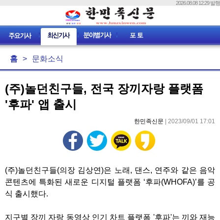
2026.08.08 12:29 발행
홈
>
문화소식
(주)놀던친구들, 전국 장끼자랑 플랫폼
'후파' 앱 출시
한민족신문
| 2023/09/01 17:01
(주)놀던친구들(의장 김상연)은 노래, 댄스, 연주와 같은 음악
콘텐츠에 특화된 새로운 디지털 플랫폼 ‘후파(WHOFA)’를 공
식 출시했다.
지구별 장끼 자랑 동영상 인기 차트 플랫폼 '후파'는 끼와 재능