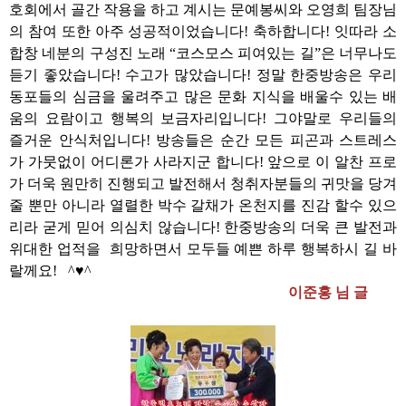
호회에서 골간 작용을 하고 계시는 문예봉씨와 오영희 팀장님
의 참여 또한 아주 성공적이었습니다! 축하합니다! 잇따라 소
합창 네분의 구성진 노래 “코스모스 피여있는 길”은 너무나도
듣기 좋았습니다! 수고가 많았습니다! 정말 한중방송은 우리
동포들의 심금을 울려주고 많은 문화 지식을 배울수 있는 배
움의 요람이고 행복의 보금자리입니다! 그야말로 우리들의
즐거운 안식처입니다! 방송들은 순간 모든 피곤과 스트레스
가 가뭇없이 어디론가 사라지군 합니다! 앞으로 이 알찬 프로
가 더욱 원만히 진행되고 발전해서 청취자분들의 귀맛을 당겨
줄 뿐만 아니라 열렬한 박수 갈채가 온천지를 진감 할수 있으
리라 굳게 믿어 의심치 않습니다! 한중방송의 더욱 큰 발전과
위대한 업적을 희망하면서 모두들 예쁜 하루 행복하시 길 바
랄께요! ^♥^
이준홍 님 글