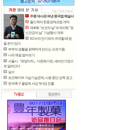
주중 대사관 펴낸 중국법 해설서
월드옥타 한중경제포럼 개막
제40회 "보건의 날"과 제12회 "정
신건강의 날" 기념행사 개최
H2 비자 만기되어 귀국할 때 받
을 돈이 있다
부부의 생활을 윤택하게 만드는 오르가즘
나의 체질 알아보기
서울시『희망마차』다문화가정․새터민가정으
로 달려간다
실수
보건복지부 가습기살균제, 사용 중단 강력 권고
한국축구 올림픽 사상 첫 4강 진출