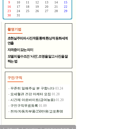
촬영기법
400년 전통의 명주 - 대천원
초현실주의파 사진작품 통해 환상적 동화세계
연출
자격증이 갖는 의미
모델의 필수조건 ‘사진’, 조명을 알고 사진을 잘
찍는 법
구인/구직
장풍홀딩스는 이런 일을 하고..