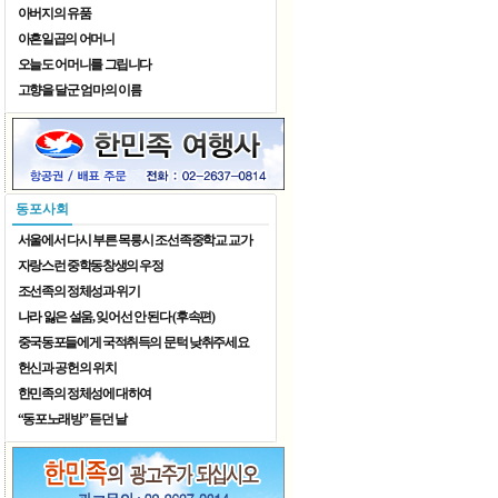
아버지의 유품
아흔일곱의 어머니
오늘도 어머니를 그립니다
고향을 달군 엄마의 이름
8월 가족 나들이
동포사회
서울에서 다시 부른 목릉시 조선족중학교 교가
자랑스런 중학동창생의 우정
조선족의 정체성과 위기
나라 잃은 설움, 잊어선 안 된다 (후속편)
중국동포들에게 국적취득의 문턱 낮취주세요
헌신과 공헌의 위치
한민족의 정체성에 대하여
“동포노래방” 듣던 날