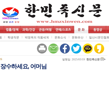
l
l
l
l
l
품
학생작문
박영옥의 작품세계
문화소식
문화유산
밀산시문인협
26
발행일: 2025/03/19
한민족신문
장수하세요, 어머님