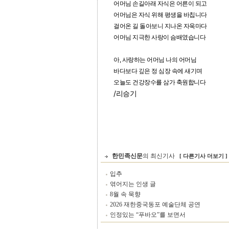
어머님 손길아래 자식은 어른이 되고
어머님은 자식 위해 평생을 바칩니다
걸어온 길 돌아보니 지나온 자욱마다
어머님 지극한 사랑이 슴배였습니다
아, 사랑하는 어머님 나의 어머님
바다보다 깊은 정 심장 속에 새기며
오늘도 건강장수를 삼가 축원합니다
/리승기
한민족신문
의 최신기사
[ 다른기사 더보기 ]
입추
엮어지는 인생 글
8월 속 묵향
2026 재한중국동포 예술단체 공연
인정있는 “푸바오”를 보면서