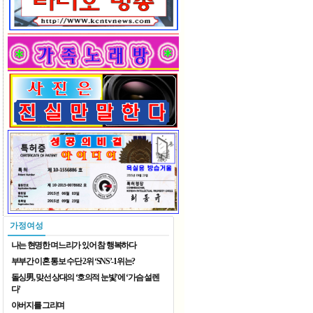
입추
2026 재한중국동포 예술단체 ..
가정여성
나는 현명한 며느리가 있어 참 행복하다
부부간 이혼 통보 수단 2위 ‘SNS’-1위는?
돌싱男, 맞선 상대의 ‘호의적 눈빛’에 ‘가슴 설렌
다’
아버지를 그리며
2026 재한중국동포 예술단체 ..