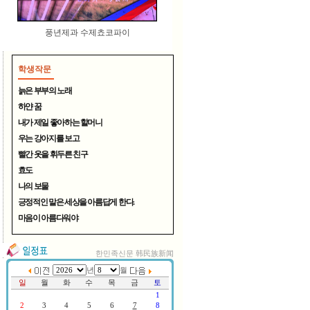
풍년제과 수제쵸코파이
학생작문
늙은 부부의 노래
하얀 꿈
내가 제일 좋아하는 할머니
우는 강아지를 보고
여름철 무더위 식혀주는 시원..
빨간 옷을 휘두른 친구
효도
나의 보물
긍정적인 말은 세상을 아름답게 한다.
마음이 아름다워야
한민족신문 韩民族新闻
연변TV, 중국CCTV방송 한국서..