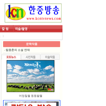
l
회
문학작품
림원춘의 소설 연재
어정칠월 동동팔월