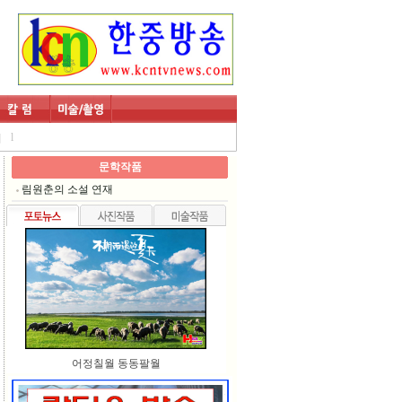
l
회
문학작품
림원춘의 소설 연재
어정칠월 동동팔월