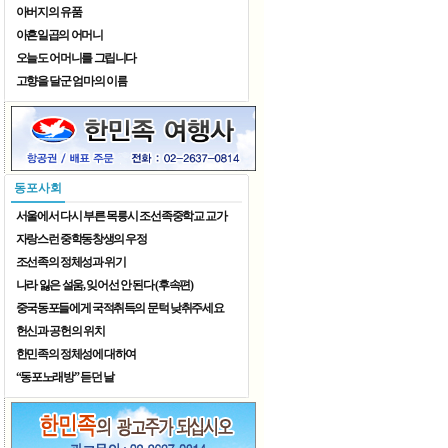
아버지의 유품
아흔일곱의 어머니
오늘도 어머니를 그립니다
고향을 달군 엄마의 이름
8월 가족 나들이
동포사회
서울에서 다시 부른 목릉시 조선족중학교 교가
자랑스런 중학동창생의 우정
조선족의 정체성과 위기
나라 잃은 설움, 잊어선 안 된다 (후속편)
중국동포들에게 국적취득의 문턱 낮취주세요
헌신과 공헌의 위치
한민족의 정체성에 대하여
“동포노래방” 듣던 날