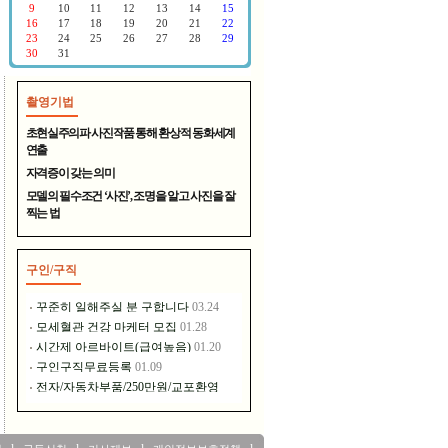
촬영기법
400년 전통의 명주 - 대천원
초현실주의파 사진작품 통해 환상적 동화세계
연출
자격증이 갖는 의미
모델의 필수조건 ‘사진’, 조명을 알고 사진을 잘
찍는 법
구인/구직
장풍홀딩스는 이런 일을 하고..