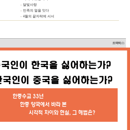
달빛사랑
민족의 얼을 잇다
4월의 끝자락에 서서
트랙백
(0)