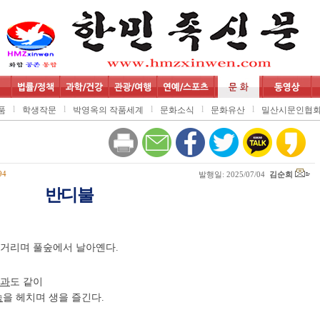
l
l
l
l
l
품
학생작문
박영옥의 작품세계
문화소식
문화유산
밀산시문인협
94
발행일: 2025/07/04
김순희
반디불
거리며 풀숲에서 날아옌다.
과
도 같이
속
을 헤치며 생을 즐긴다.