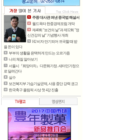
주중 대사관 펴낸 중국법 해설서
월드옥타 한중경제포럼 개막
제40회 "보건의 날"과 제12회 "정
신건강의 날" 기념행사 개최
H2 비자 만기되어 귀국할 때 받
을 돈이 있다
부부의 생활을 윤택하게 만드는 오르가즘
나의 체질 알아보기
서울시『희망마차』다문화가정․새터민가정으
로 달려간다
실수
보건복지부 가습기살균제, 사용 중단 강력 권고
한국축구 올림픽 사상 첫 4강 진출