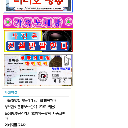
입추
2026 재한중국동포 예술단체 ..
가정여성
나는 현명한 며느리가 있어 참 행복하다
부부간 이혼 통보 수단 2위 ‘SNS’-1위는?
돌싱男, 맞선 상대의 ‘호의적 눈빛’에 ‘가슴 설렌
다’
아버지를 그리며
2026 재한중국동포 예술단체 ..