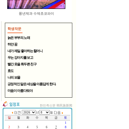
풍년제과 수제쵸코파이
학생작문
늙은 부부의 노래
하얀 꿈
내가 제일 좋아하는 할머니
우는 강아지를 보고
여름철 무더위 식혀주는 시원..
빨간 옷을 휘두른 친구
효도
나의 보물
긍정적인 말은 세상을 아름답게 한다.
마음이 아름다워야
한민족신문 韩民族新闻
연변TV, 중국CCTV방송 한국서..