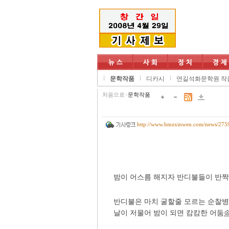
l
l
l
문학작품
디카시
연길석화문학원 작
처음으로
>
문학작품
http://www.hmzxinwen.com/news/275
밤이 어스름 해지자 반디불들이 반짝
반디불은 마치 굴할줄 모르는 순찰병
날이 저물어 밤이 되면 캄캄한 어둠