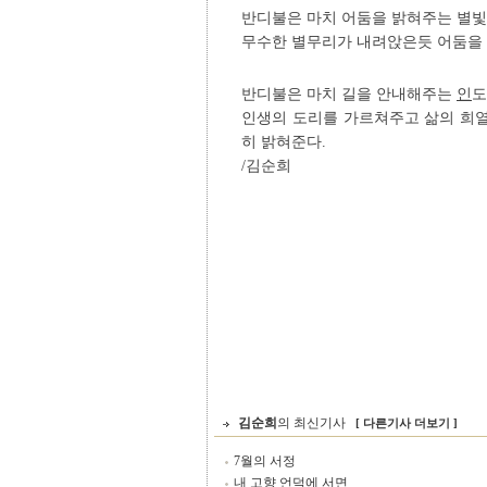
반디불은 마치 어둠을 밝혀주는 별
무수한 별무리가 내려앉은듯 어둠을 
반디불은 마치 길을 안내해주는
인
도
인생의 도리를 가르쳐주고 삶의 희
히 밝혀준다.
/김순희
김순희
의 최신기사
[ 다른기사 더보기 ]
7월의 서정
내 고향 언덕에 서면