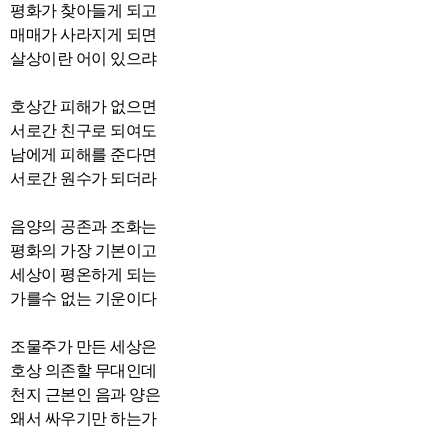
평화가 찾아들게 되고
매매가 사라지게 되면
살상이란 어이 있으랴
호상간 피해가 없으면
서로간 친구로 되여도
남에게 피해를 준다면
서로간 원수가 되더라
음양의 공존과 조화는
평화의 가장 기본이고
세상이 평온하게 되는
가를수 없는 기운이다
조물주가 만든 세상은
호상 의존할 무대인데
천지 근본인 음과 양은
왜서 싸우기만 하는가