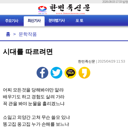
2026.08.03 17:33 발행
홈
>
문학작품
시대를 따르려면
한민족신문
| 2025/04/29 11:53
어찌 모든것을 당해봐야만 알랴
배우기도 하고 경험도 살려 가라
꼭 관을 봐야 눈물을 흘리겠느냐
소잃고 외양간 고쳐 무슨 쓸모 있냐
똥고집 옹고집 누가 손해를 보느냐