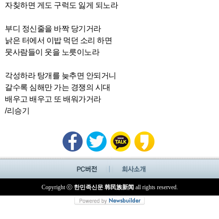
자칮하면 게도 구럭도 잃게 되노라
부디 정신줄을 바짝 당기거라
낡은 터에서 이밥 먹던 소리 하면
뭇사람들이 웃을 노릇이노라
각성하라 탕개를 늦추면 안되거니
갈수록 심해만 가는 경쟁의 시대
배우고 배우고 또 배워가거라
/리승기
Copyright ⓒ
한민족신문 韩民族新闻
all rights reserved.