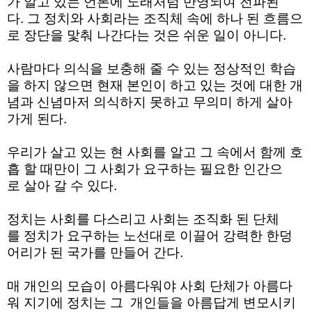
가
알고
있는
언론에
노래처럼
반영되여
전파된
다
.
그
정치와
사회라는
조직체 속에
하나 된
흐름으
로
장단을
맟춰
나간다는
것은
쉬운
일이
아니다.
사람마다
의식을
보충해
줄 수 있는
정상적인
학습
을
하지 않으면
현재
본인이
하고
있는
것에
대한
개
념과
신념마저
의식하지
못하고
무의미
하게
살아
가게 된다
.
우리가
살고 있는
현 사회를
알고
그 속에서
함께
호
흡
할 때만이
그
사회가
요구하는
필요한
인간으
로
살아
갈 수 있다.
정치는
사회를
다스리고
사회는
조직화 된
단체
를
정치가
요구하는
노선대로
이끌어
강력한
한덩
어리가 된
국가를
만들어 간다
.
매 개인의
모습이
아름다워야
사회
단체가
아름다
워
지기에
정치는
그
개인들을
아름답게
변모시키