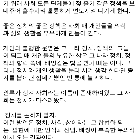
기
위해
사회
모든
단체들에
젖 줄기
같은
정책을
보
내주어
흡수시켜
훌륭하게
변모시켜
나가게 한다
,
좋은
정치의
좋은
정책은
사회
매 개인들을
의식
과
삶의
생활을
부유하게
만들어
간다
.
개인의
불행한
운명은
그 나라
정치
,
정책의
그늘
이
되고
매 개인들의
부유한
삶은
그
나라
정치
,
정
책의
향락 속에
태양같은
빛을
받기
때문
이다.
그
러니
정치와
개인
생활을
분리
시켜
생각
한다면
종
자를
뽑아낸
껍데기뿐인
빈 통에
불과하다.
인류가 생겨
사회라는
이름이
존재하여왔고
그
사
회는
정치가
다스려왔다.
정치를
논하지
말자
.
이런
발언은
정치
,
사회
,
삶이라는
그
합법화 되
는
필현에 대한
인식과
신념
,
배짱이
부족한
무의식
에서
오는
결과이다.