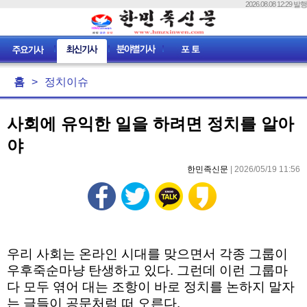
2026.08.08 12:29 발행
홈
>
정치이슈
사회에 유익한 일을 하려면 정치를 알아
야
한민족신문
| 2026/05/19 11:56
우리 사회는
온라인 시대를 맞으면서 각종 그룹이
우후죽순마냥 탄생하고 있다
.
그런데 이런 그룹마
다 모두 엮어 대는
조항이
바로 정치를
논하지
말자
는
글들이
공문처럼
떠 오른다.