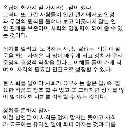
속담에
한가지
열 가지라는
말이
있다.
그러니
또
그런
사람들이
인간
관계에서도
인정
과
우정의
원칙을
들여다
보고
어긋나지
않는
인
연
관계를
보존하며
사회의
영향력이
되여 줄 수 있
는 것이다
.
정치를 알려고
노력하는
사람
,
끝없는
의문과
질
문을
하는
사람은
더 많이
배우게
되고
정치가
우리
운명의
결정적
역할을
한다는
이해를
풀어
가게
되
며
이 사회의
필요한
인간으로
성장할 수 있다
.
현 사회를
알아야
사회가
요구하는
좋은 일
,
즉
필
요한
작품도
창조
할 수
있고
또
그러자면
정치를
많
이
알아야
현
사회를
이해할 수 있는 것이다
.
정치를
론하지
말자
!
이런
발언은
이
사회를
알지 말자는 뜻이고
사회
가
요구하는
유익한 일에
회피
하자는
것과
다름