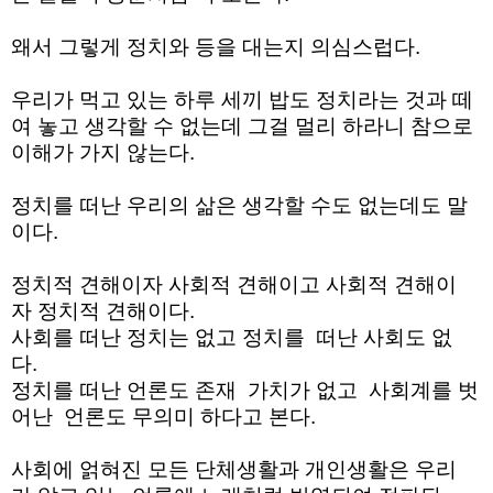
왜서
그렇게
정치와
등을 대는지
의심스럽다.
우리가
먹고 있는
하루
세끼 밥도
정치라는
것과
떼
여
놓고
생각할 수
없는데
그걸
멀리
하라니 참으로
이해가 가지 않는다.
정치를
떠난
우리의
삶은
생각할 수도 없는데도 말
이다
.
정치적
견해이자
사회적
견해이고
사회적
견해이
자
정치적
견해이다.
사회를
떠난
정치는
없고
정치를
떠난
사회도
없
다.
정치를
떠난
언론도
존재
가치가 없고
사회계를
벗
어난
언론도
무의미
하다고
본다.
사회에
얽혀진
모든
단체생활과
개인생활은
우리