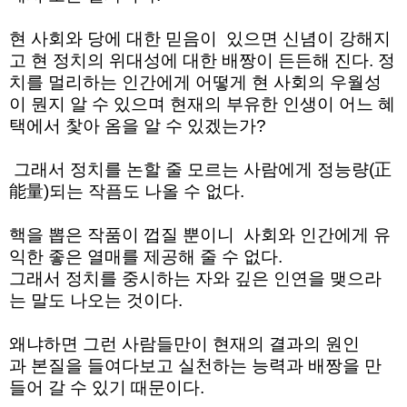
현
사회와
당에
대한
믿음이
있으면
신념이
강해지
고
현 정치의
위대성에
대한
배짱이
든든해 진다
.
정
치를
멀리하는
인간에게
어떻게
현 사회의
우월성
이
뭔지
알 수 있으며
현재의
부유한
인생이
어느
혜
택에서
찿아 옴을
알 수 있겠는가
?
그래서
정치를
논할 줄
모르는
사람에게
정능량
(
正
能量
)
되는
작픔도
나올 수 없다.
핵을
뽑은
작품이
껍질 뿐이니
사회와
인간에게
유
익한
좋은
열매를
제공해
줄 수
없다.
그래서
정치를
중시하는
자와
깊은
인연을
맺으라
는
말도
나오는 것이다
.
왜냐하면
그런
사람들만이
현재의
결과의
원인
과
본질을
들여다보고
실천하는
능력과
배짱을
만
들어
갈 수
있기 때문이다
.