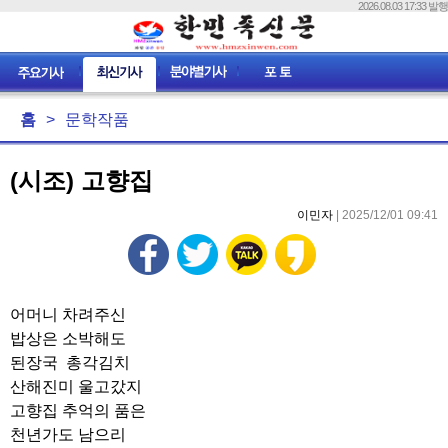
2026.08.03 17:33 발행
홈
>
문학작품
(시조) 고향집
이민자
| 2025/12/01 09:41
어머니 차려주신
밥상은 소박해도
된장국 총각김치
산해진미 울고갔지
고향집 추억의 품은
천년가도 남으리