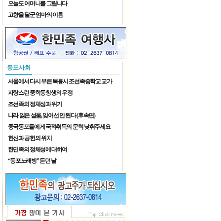
오늘도 어머니를 그립니다
고향을 달군 엄마의 이름
어정칠월 동동팔월
동포사회
서울에서 다시 부른 목릉시 조선족중학교 교가
자랑스런 중학동창생의 우정
조선족의 정체성과 위기
나라 잃은 설움, 잊어선 안 된다 (후속편)
중국동포들에게 국적취득의 문턱 낮취주세요
헌신과 공헌의 위치
한민족의 정체성에 대하여
“동포노래방” 듣던 날