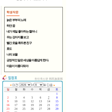
학생작문
늙은 부부의 노래
하얀 꿈
내가 제일 좋아하는 할머니
우는 강아지를 보고
여름철 무더위 식혀주는 시원..
빨간 옷을 휘두른 친구
효도
나의 보물
긍정적인 말은 세상을 아름답게 한다.
마음이 아름다워야
한민족신문 韩民族新闻
연변TV, 중국CCTV방송 한국서..