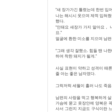
“새 장가가긴 틀렸는데 한번 입어
나는 해시시 웃으며 제꺽 입혀줬다
했다.
“안돼요 새장가 가지 말아요， 
요.”
얼굴에 환한 미소를 지으며 남편
“그래 생각 잘했소. 힘들 땐 
하여 착한 돼지가 될게.”
사실 표현이 약하고 성격이 때
줄 아는 좋은 남자였다.
그럭저럭 세월이 흘러 나도 죽
남편의 사랑을 먹고 행복하게 살
가슴에 묻고 옷장안에 양복은 꼭
사서 그런지 지금도 구식이란 느