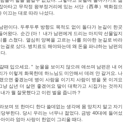
힘들어 발을 옮길수 없었다. 그렇다고 호텔에 돌아가기도 싫
를 잡아타고 무작정 왕부정거리에 있는 서단（西单）백화점으
 이끄는 대로 따라 나섰다.
 남편이다. 두루두루 방향도 목적도 없이 돌다가 눈길이 한곳
 들어왔다. 순간 (아！ 내가 남편에게 드리는 마지막 선물일지
뇌리를 스쳤다. 열심히 양복을 고르는 나를 의아한 눈길로 바라
맞는걸로 샀다. 병치료도 해야돠는데 왜 돈을 파냐하는 남편의
다.
 갈때 입으세요. “ 눈물을 보이지 않으려 애쓰며 남편은 내 어
우리가 이렇게 화목한데 하느님도 미안해서 데려 안 갈거요. 나
그랬으면 좋겠는데 병이 사람을 이기지 사람이 병을 못 이겨요
그냥 십년 더 살면 좋겠어요 딸이 대학가고 시집가는 것까지
 내가 뭘 잘못했다고 이런 벌을 줍니까？
라보며 또 한마디 한다 쓸데없는 생각에 몸 망치지 말고 자기
당부한다. 당시 우리는 너무나 젊었다. 금방 40대에 들어섰
자아이라 엄마 사랑이 한없이 그리울 때다.