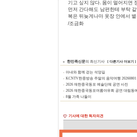
기고 싶지 않다. 몸이 멀어지면
먼저 간다해도 남편한테 부탁 같
복은 뒤늦게나마 옷장 안에서 볕
/조금화
한민족신문
의 최신기사
[ 다른기사 더보기 ]
아내와 함께 걷는 석양길
KCNTV한중방송 주말의 음악여행 20260801
2026 재한중국동포 예술단체 공연 사진
2026 재한중국동포여름야유회 공연 대림동
8월 가족 나들이
기사에 대한 독자의견