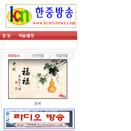
l
회
중복