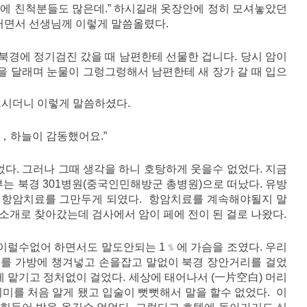
에 친척분들도 많은데.” 하시길래 옷장안에 정히 모셔놓았던
그러면서 선생님께 이렇게 말씀올렸다.
 북경에 정기검진 갔을 때 남편한테 선물한 겁니다. 당시 암이
 달래며 눈물이 그렁그렁해서 남편한테 새 장가 갈 때 입으
으시더니 이렇게 말씀하셨다.
，하늘이 감동했어요.”
었다. 그러나 그때 생각을 하니 호탕하게 웃을수 없었다. 지금
부는 북경 301병원(중국인민해방군 총병원)으로 떠났다. 유방
 항암치료를 그만두게 되였다. 항암치료를 계속해야될지 말
소개로 찾아갔는데 검사에서 암이 페에 전이 된 걸로 나왔다.
이럴수없어 하면서도 말도안되는 1﹪에 가슴을 조였다. 우리
지를 가방에 챙겨넣고 손을잡고 말없이 북경 장안거리를 걸었
게 맡기고 정처없이 걸었다. 세상에 태어나서 (一片空白) 머리
의미를 처음 알게 됐고 입술이 뻣뻣해서 말을 할수 없었다. 이