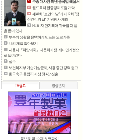
주중 대사관 펴낸 중국법 해설서
월드옥타 한중경제포럼 개막
제40회 "보건의 날"과 제12회 "정
신건강의 날" 기념행사 개최
H2 비자 만기되어 귀국할 때 받
을 돈이 있다
부부의 생활을 윤택하게 만드는 오르가즘
나의 체질 알아보기
서울시『희망마차』다문화가정․새터민가정으
로 달려간다
실수
보건복지부 가습기살균제, 사용 중단 강력 권고
한국축구 올림픽 사상 첫 4강 진출
풍년제과 수제쵸코파이