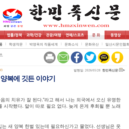
l
l
l
l
l
품
학생작문
박영옥의 작품세계
문화소식
문화유산
밀산시문인협
03
발행일: 2026/05/28
한민족신문
양복에 깃든 이야기
음의 치유가 잘 된다.”라고 해서 나는 외국에서 오신 유명한
시작했다. 말이 따로 필요 없다. 늦게 온게 후회될 뿐 노래
입는 새 양복 한벌 있는데 필요하신가고 물었다. 선생님은 웃