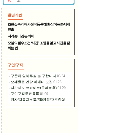
촬영기법
400년 전통의 명주 - 대천원
초현실주의파 사진작품 통해 환상적 동화세계
연출
자격증이 갖는 의미
모델의 필수조건 ‘사진’, 조명을 알고 사진을 잘
찍는 법
구인/구직
장풍홀딩스는 이런 일을 하고..