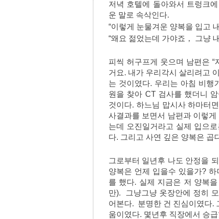
저녁 호텔에 돌아와서 트렁크에
운 말로 속삭인다.
“이렇게 눈물겨운 양복을 입고 
“왜요 젊었는데 가야죠， 그냥 내
피씩 허구프게 웃으며 남편은 “
거요. 내가 우리각시 살리려고 
는 것이였다. 우리는 아침 비행
원을 찾아 CT 검사를 했더니 
것이다. 하느님 맙시사 하마터면
사결과를 보면서 남편과 이렇게 
는데 오진일거라고 실제 입으로는
다. 그리고 사연 깊은 양복은 
그로부터 일년후 나도 안정을 되
양복은 언제 입을수 있을가? 하
를 했다. 실제 지금은 저 양복
만). 그냥그냥 옷장안에 정히 
어본다. 분명한 건 진심이였다. 
움이였다. 몇년후 직장에서 승급