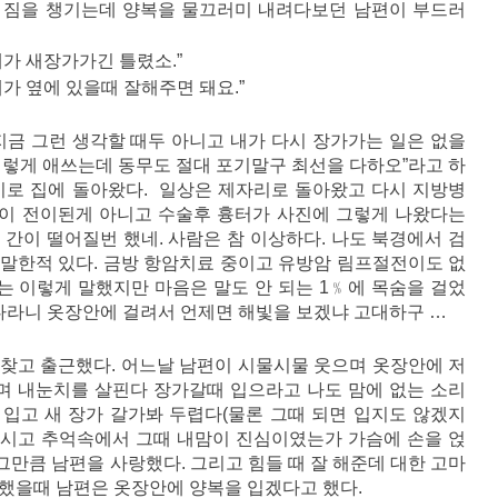
 짐을 챙기는데 양복을 물끄러미 내려다보던 남편이 부드러
내가 새장가가긴 틀렸소.”
가 옆에 있을때 잘해주면 돼요.”
지금 그런 생각할 때두 아니고 내가 다시 장가가는 일은 없을
이렇게 애쓰는데 동무도 절대 포기말구 최선을 다하오”라고 하
기로 집에 돌아왔다. 일상은 제자리로 돌아왔고 다시 지방병
암이 전이된게 아니고 수술후 흉터가 사진에 그렇게 나왔다는
 간이 떨어질번 했네. 사람은 참 이상하다. 나도 북경에서 검
말한적 있다. 금방 항암치료 중이고 유방암 림프절전이도 없
 이렇게 말했지만 마음은 말도 안 되는 1﹪에 목숨을 걸었
곱다라니 옷장안에 걸려서 언제면 해빛을 보겠냐 고대하구 …
찾고 출근했다. 어느날 남편이 시물시물 웃으며 옷장안에 저
며 내눈치를 살핀다 장가갈때 입으라고 나도 맘에 없는 소리
을 입고 새 장가 갈가봐 두렵다(물론 그때 되면 입지도 않겠지
모시고 추억속에서 그때 내맘이 진심이였는가 가슴에 손을 얹
그만큼 남편을 사랑했다. 그리고 힘들 때 잘 해준데 대한 고마
했을때 남편은 옷장안에 양복을 입겠다고 했다.