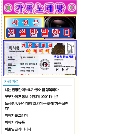
2026 재한중국동포 예술단체 ..
2026 재한중국동포 예술단체 ..
가정여성
나는 현명한 며느리가 있어 참 행복하다
부부간 이혼 통보 수단 2위 ‘SNS’-1위는?
돌싱男, 맞선 상대의 ‘호의적 눈빛’에 ‘가슴 설렌
다’
아버지를 그리며
8월 가족 나들이
아버지의 유품
아흔일곱의 어머니