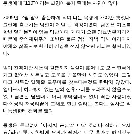
동생에게 "110"이라는 별명이 붙게 된데는 사연이 많다.
2009년12월 딸이 출산하게 되여 나는 북경에 가야만 했었다.
그런데 출근하는 남편이 제일 큰 걱정이였다. 남편은 까스불
한번 달아본적이 없는 량반이다. 게다가 오랜 당뇨병환자이기
때문에 중약재위주의 조반은 물론 점심 저녁 역시 여러가지
야채와 잡곡으로 웬간히 신경을 쓰지 않으면 안되는 형편이였
다.
일가 친척이란 사돈의 팔촌까지 샅샅이 훑어봐도 모두 한국에
가고 없어서 시름놓고 도움을 받을만한 사람도 없었다. 그렇
다고 한두달 일해줄 도우미를 찾는다는것도 탐탁치 않았다.
엄마로서 하나밖에 없는 딸의 산후조리를 도와주지 않을수도
없고 남편은 남편대로 어디 부탁할데도 없이 딱한 사정이였
다.이궁리 저궁리끝에 그래도 한번 찔러는 본다는 심사로 막
내동생한테 전화를 했다
동생은 두말없이 "아저씨 근심말고 딸 호리나 잘하고 오세
요."라고 했다. 한방에 오케가 떨어져 너무 홀가분 해진것도