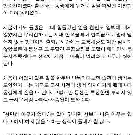
한순간이였다. 출근하는 동생에게 무거운 짐을 떠맡긴 미안함
이 괴여 올라왔다.
지금까지도 동생은 그때 힘들었던 일을 한번도 입밖에 내지
않았지만 우리집하고는 시내 한쪽끝에서 한쪽끝으로 멀리 떨
어져 있는 형편이라 출퇴근시간에는 교통체증도 여간 심하지
않았을텐데 동생은 그 두달간 두집살림을 도맡아 해가면서 동
분서주했겠다는 생각에 가끔 고마움이 밀려와 코마루가 찡해
난다
처음이 어렵지 같은 일을 한두번 반복하다보면 습관이 생기는
모양인지 나는 지금도 급한 사정이 생겨 외지에가게 될때마다
동생에게 손을 내 민다. 그렇지만 동생은 투정한번 부리지 않
고 급시우처럼 나타나 서슴없이 도와준다.
"형만한 아우가 없다."는 말이 있지만 형보다 나은 아우는 있
다고 해야 하지 않을가 하는 생각이 들때가 참 많다.