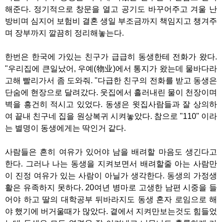
해준다. 정기적으로 창문을 열고 공기도 바꾸어주고 겨울 난
방비며 심지어 보험비 결혼 생일 부조금까지 책임지고 챙겨주
며 장부까지 깔끔히 정리해놓는다.
한번은 한국에 가있는 친구가 급급히 동생한테 전화가 왔다.
"우리집에 큰일났어, 우예(物业)에서 통지가 왔는데 물바다라
고해 빨리가서 좀 도와줘. "다급한 친구의 전화를 받고 동생은
단숨에 현장으로 달려갔다. 웃집에서 흘러내린 물이 천장이며
벽을 흥건히 적시고 있었다. 동생은 윗집사람들과 잘 상의하
여 끝내 친구네 집을 원상복귀 시켜놓았다. 참으로 "110" 이라
는 별명이 동생에게는 딱인거 같다.
사람들은 흔히 여유가 있어야 남을 배려할 마음도 생긴다고
한다. 그러나 나는 동생을 지켜보면서 배려할줄 아는 사람만
이 진정 여유가 있는 사람이 아닐가 생각한다. 동생의 가정생
활은 유족하지 못하다. 20여년 병마로 고생한 남편 시중을 들
어야 하고 딸의 대학공부 뒤바라지도 동생 혼자 로임으로 해
야 했기에 버거울때가 많았다. 곁에서 지켜만보는것도 힘들었