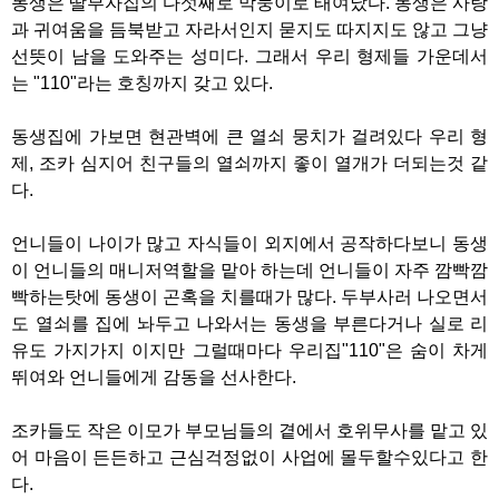
동생은 딸부자집의 다섯째로 막둥이로 태여났다. 동생은 사랑
과 귀여움을 듬북받고 자라서인지 묻지도 따지지도 않고 그냥
선뜻이 남을 도와주는 성미다. 그래서 우리 형제들 가운데서
는 "110"라는 호칭까지 갖고 있다.
동생집에 가보면 현관벽에 큰 열쇠 뭉치가 걸려있다 우리 형
제, 조카 심지어 친구들의 열쇠까지 좋이 열개가 더되는것 같
다.
언니들이 나이가 많고 자식들이 외지에서 공작하다보니 동생
이 언니들의 매니저역할을 맡아 하는데 언니들이 자주 깜빡깜
빡하는탓에 동생이 곤혹을 치를때가 많다. 두부사러 나오면서
도 열쇠를 집에 놔두고 나와서는 동생을 부른다거나 실로 리
유도 가지가지 이지만 그럴때마다 우리집"110"은 숨이 차게
뛰여와 언니들에게 감동을 선사한다.
조카들도 작은 이모가 부모님들의 곁에서 호위무사를 맡고 있
어 마음이 든든하고 근심걱정없이 사업에 몰두할수있다고 한
다.