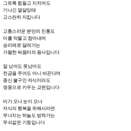
그토록 힘들고 지치여도
기나긴 열달잉태
고스란히 지킵니다
고통스러운 분만의 진통도
이를 악물고 참아내며
승리에로 달려가는
가렬한 싸움터의 용사입니다
잘 났어도 못났어도
천금을 주어도 아니 바꾼다며
종신 불구인 자식이라도
영웅으로 키우는 교련입니다
비가 오나 눈이 오나
자식의 행복을 위해서라면
무너지는 하늘도 받쳐가는
무쇠같은 기둥입니다