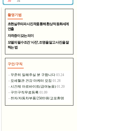
촬영기법
400년 전통의 명주 - 대천원
초현실주의파 사진작품 통해 환상적 동화세계
연출
자격증이 갖는 의미
모델의 필수조건 ‘사진’, 조명을 알고 사진을 잘
찍는 법
구인/구직
장풍홀딩스는 이런 일을 하고..