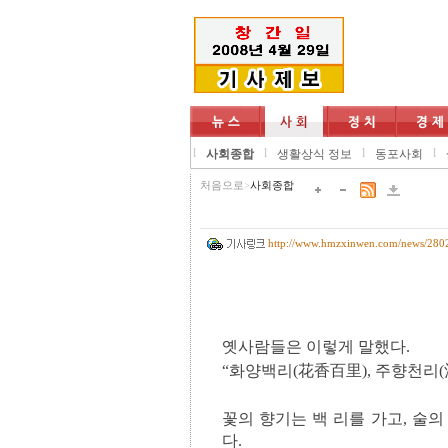
l
l
l
l
사회종합
생활상식 정보
동포사회
처음으로
>
사회종합
http://www.hmzxinwen.com/news/280
옛사람들은 이렇게 말했다.
“화양백리(花香百里), 주향천리(
꽃의 향기는 백 리를 가고, 술의
다.