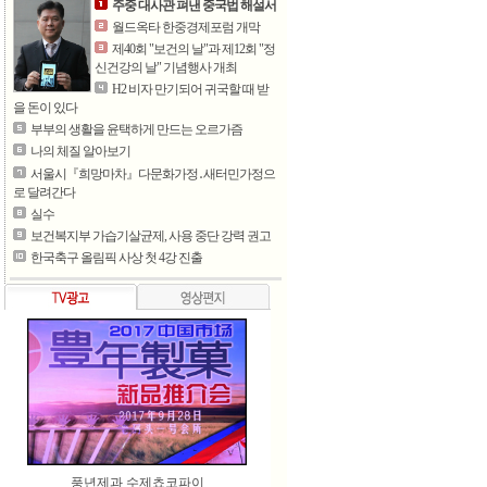
주중 대사관 펴낸 중국법 해설서
월드옥타 한중경제포럼 개막
제40회 "보건의 날"과 제12회 "정
신건강의 날" 기념행사 개최
H2 비자 만기되어 귀국할 때 받
을 돈이 있다
부부의 생활을 윤택하게 만드는 오르가즘
나의 체질 알아보기
서울시『희망마차』다문화가정․새터민가정으
로 달려간다
실수
보건복지부 가습기살균제, 사용 중단 강력 권고
한국축구 올림픽 사상 첫 4강 진출
풍년제과 수제쵸코파이