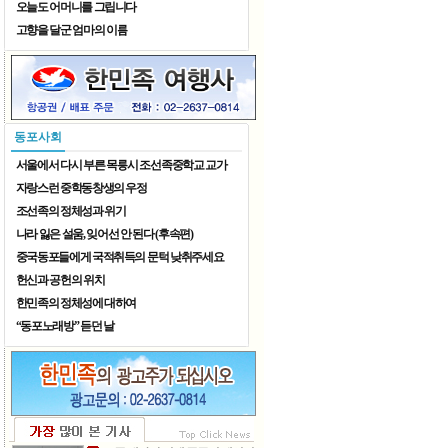
오늘도 어머니를 그립니다
고향을 달군 엄마의 이름
8월 가족 나들이
동포사회
서울에서 다시 부른 목릉시 조선족중학교 교가
자랑스런 중학동창생의 우정
조선족의 정체성과 위기
나라 잃은 설움, 잊어선 안 된다 (후속편)
중국동포들에게 국적취득의 문턱 낮취주세요
헌신과 공헌의 위치
한민족의 정체성에 대하여
“동포노래방” 듣던 날