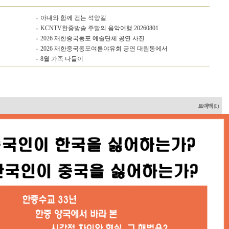
아내와 함께 걷는 석양길
KCNTV한중방송 주말의 음악여행 20260801
2026 재한중국동포 예술단체 공연 사진
2026 재한중국동포여름야유회 공연 대림동에서
8월 가족 나들이
트랙백
(0)