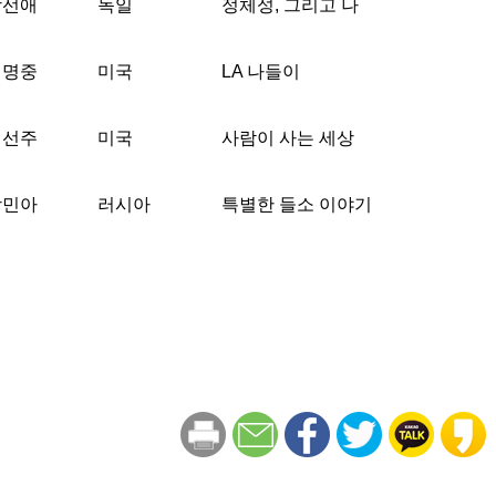
강선애
독일
정체성, 그리고 나
김명중
미국
LA 나들이
김선주
미국
사람이 사는 세상
강민아
러시아
특별한 들소 이야기