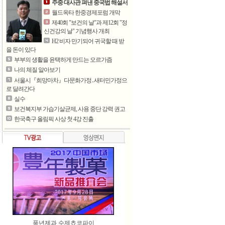
주중 대사관 펴낸 중국법 해설서
월드옥타 한중경제포럼 개막
제40회 "보건의 날"과 제12회 "정
신건강의 날" 기념행사 개최
H2 비자 만기되어 귀국할 때 받
을 돈이 있다
부부의 생활을 윤택하게 만드는 오르가즘
나의 체질 알아보기
서울시『희망마차』다문화가정․새터민가정으
로 달려간다
실수
보건복지부 가습기살균제, 사용 중단 강력 권고
한국축구 올림픽 사상 첫 4강 진출
풍년제과 수제쵸코파이