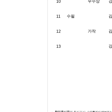
우수상
10
수필
11
가작
12
13