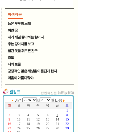
학생작문
늙은 부부의 노래
하얀 꿈
내가 제일 좋아하는 할머니
우는 강아지를 보고
여름철 무더위 식혀주는 시원..
빨간 옷을 휘두른 친구
효도
나의 보물
긍정적인 말은 세상을 아름답게 한다.
마음이 아름다워야
한민족신문 韩民族新闻
연변TV, 중국CCTV방송 한국서..