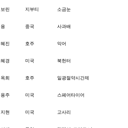
천보린
지부티
소금눈
리용
중국
사과배
김혜진
호주
악어
조혜경
미국
북헌터
임옥희
호주
일광절약시간제
김용주
미국
스페어타이어
김지현
미국
고사리