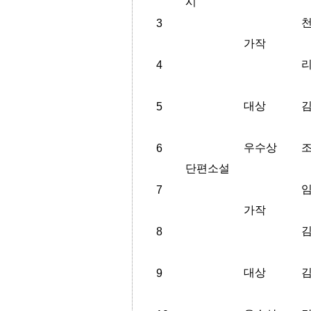
시
3
가작
4
대상
5
우수상
6
단편소설
7
가작
8
대상
9