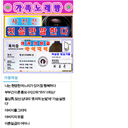
입추
2026 재한중국동포 예술단체 ..
가정여성
나는 현명한 며느리가 있어 참 행복하다
부부간 이혼 통보 수단 2위 ‘SNS’-1위는?
돌싱男, 맞선 상대의 ‘호의적 눈빛’에 ‘가슴 설렌
다’
아버지를 그리며
2026 재한중국동포 예술단체 ..
아버지의 유품
아흔일곱의 어머니