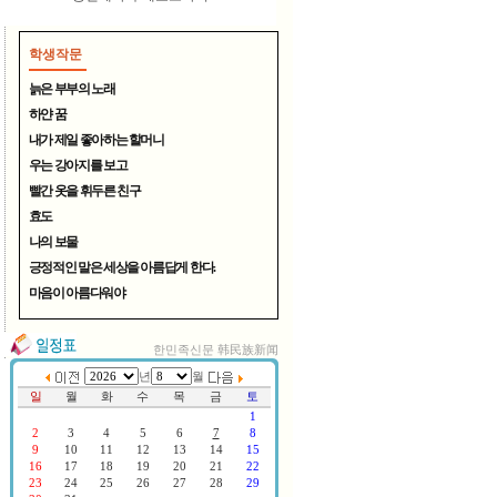
학생작문
늙은 부부의 노래
하얀 꿈
내가 제일 좋아하는 할머니
우는 강아지를 보고
여름철 무더위 식혀주는 시원..
빨간 옷을 휘두른 친구
효도
나의 보물
긍정적인 말은 세상을 아름답게 한다.
마음이 아름다워야
한민족신문 韩民族新闻
연변TV, 중국CCTV방송 한국서..