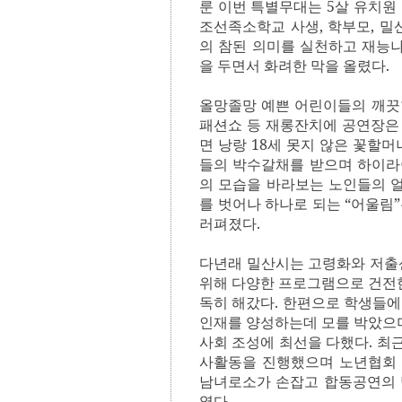
룬 이번 특별무대는
5
살 유치원
조선족소학교 사생
,
학부모
,
밀
의 참된 의미를 실천하고 재능
을 두면서 화려한 막을 올렸다
.
올망졸망 예쁜 어린이들의 깨끗
패션쇼 등 재롱잔치에 공연장은
면 낭랑
18
세 못지 않은 꽃할머
들의 박수갈채를 받으며 하이
의 모습을 바라보는 노인들의 
를 벗어나 하나로 되는
“
어울림
”
러펴졌다
.
다년래 밀산시는 고령화와 저출
위해 다양한 프로그램으로 건전
독히 해갔다
.
한편으로 학생들에
인재를 양성하는데 모를 박았으
사회 조성에 최선을 다했다
.
최근
사활동을 진행했으며 노년협회
남녀로소가 손잡고 합동공연의 
였다
.