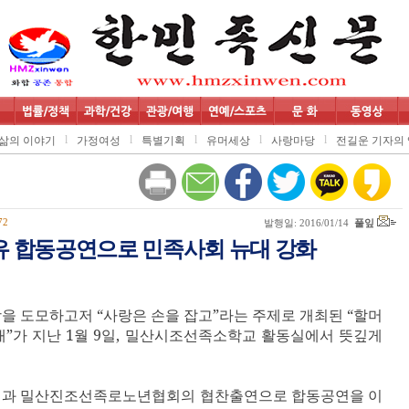
l
l
l
l
l
삶의 이야기
가정여성
특별기획
유머세상
사랑마당
전길운 기자의 
72
발행일: 2016/01/14
풀잎
유 합동공연으로 민족사회 뉴대 강화
상을 도모하고저
“
사랑은 손을 잡고
”
라는 주제로 개최된
“
할머
대
”
가 지난
1
월
9
일
,
밀산시조선족소학교 활동실에서 뜻깊게
과 밀산진조선족로노년협회의 협찬출연으로 합동공연을 이