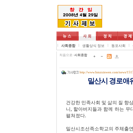
l
l
l
l
사회종합
생활상식 정보
동포사회
처음으로
>
사회종합
http://www.hmzxinwen.com/news/151
밀산시 경로애
건강한 민족사회 및 삶의 질 향
니
,
할아버지들과 함께 하는 무
펼쳐졌다
.
밀산시조선족소학교의 주체출연