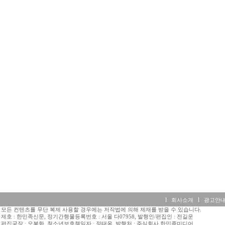
l
l
회사소개
광고안
모든 컨텐츠를 무단 복제 사용할 경우에는 저작법에 의해 제재를 받을 수 있습니다.
제호 : 한민족신문, 정기간행물등록번호 : 서울 다07958, 발행인/편집인 : 전길운
편집국장 : 오봉화, 청소년보호책임자 : 정태옥, 발행처 : 주식회사 한민족미디어