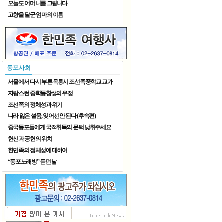
오늘도 어머니를 그립니다
고향을 달군 엄마의 이름
어정칠월 동동팔월
동포사회
서울에서 다시 부른 목릉시 조선족중학교 교가
자랑스런 중학동창생의 우정
조선족의 정체성과 위기
나라 잃은 설움, 잊어선 안 된다 (후속편)
중국동포들에게 국적취득의 문턱 낮취주세요
헌신과 공헌의 위치
한민족의 정체성에 대하여
“동포노래방” 듣던 날