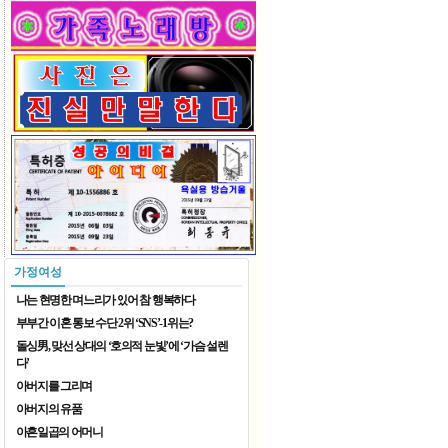
2026 재한중국동포 예술단체 ..
2026 재한중국동포 예술단체 ..
가정여성
나는 현명한 며느리가 있어 참 행복하다
부부간 이혼 통보 수단 2위 ‘SNS’-1위는?
돌싱男, 맞선 상대의 ‘호의적 눈빛’에 ‘가슴 설렌
다’
아버지를 그리며
8월 가족 나들이
아버지의 유품
아흔일곱의 어머니