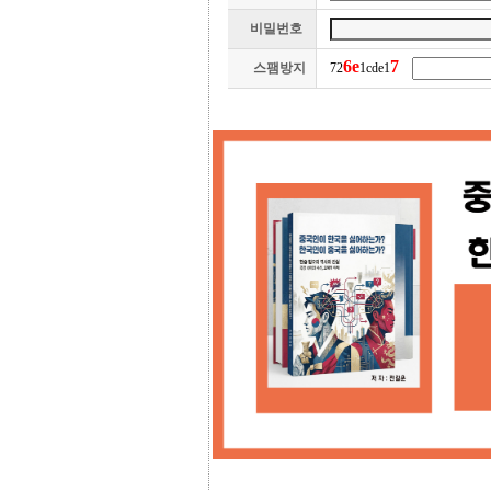
비밀번호
6
e
7
스팸방지
72
1cde1