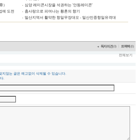
章）
심양 레미콘시장을 석권하는 '안동레미콘'
업에 도전
춤사랑으로 피여나는 황혼의 향기
밀산지역서 활약한 항일무장대오 - 밀산민중항일유격대
l
독자의견
(0)
트랙백
(0)
전체보기
 맞지않는 글은 예고없이 삭제될 수 있습니다.
다.