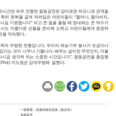
한시간반 좌우 진행된 합동공연은 감미로운 하모니로 관객들
.
특히 한복을 곱게 차려입은 어린이들이
“
할머니
,
할아버지
,
하시길 기원합니다
”
라고 큰 절을 올릴 때 장내에는 큰 박수가
서도 아름다운 선물을 준비해 소학교 어린이들에게 증정하
천을 약속했다
.
민족의 우량한 전통입니다
.
우리의 재능기부 봉사가 조금이나
 있다는 것이 너무나 기쁩니다
.
베푸는 삶이란 무엇인지
,
더불
 다시금 생각케 되는 소중한 시간입니다
”.
합동공연을 총집행
(39
세
) 지
도원은 감개무량해 말했다
.
一抹暗香，在春的枝头绽放（散文诗）
木棉花开