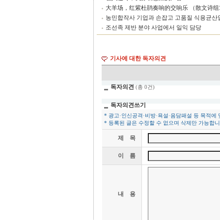
大羊场，红紫杜鹃奏响的交响乐 （散文诗组
농민합작사 기업과 손잡고 고품질 식용균산
조선족 제반 분야 사업에서 일익 담당
기사에 대한 독자의견
독자의견
(총 0건)
독자의견쓰기
* 광고·인신공격·비방·욕설·음담패설 등 목적에
* 등록된 글은 수정할 수 없으며 삭제만 가능합니
제 목
이 름
내 용