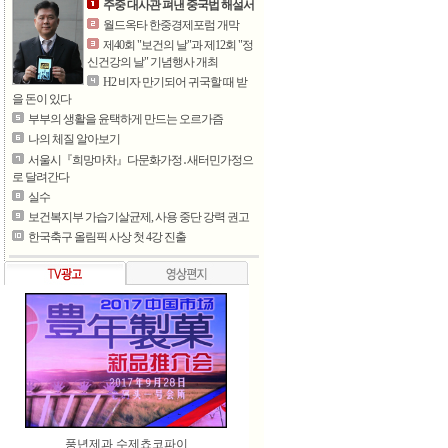
주중 대사관 펴낸 중국법 해설서
월드옥타 한중경제포럼 개막
제40회 "보건의 날"과 제12회 "정
신건강의 날" 기념행사 개최
H2 비자 만기되어 귀국할 때 받
을 돈이 있다
부부의 생활을 윤택하게 만드는 오르가즘
나의 체질 알아보기
서울시『희망마차』다문화가정․새터민가정으
로 달려간다
실수
보건복지부 가습기살균제, 사용 중단 강력 권고
한국축구 올림픽 사상 첫 4강 진출
풍년제과 수제쵸코파이