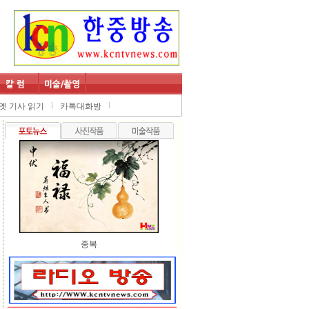
l
l
옛 기사 읽기
카톡대화방
중복