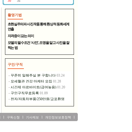
촬영기법
400년 전통의 명주 - 대천원
초현실주의파 사진작품 통해 환상적 동화세계
연출
자격증이 갖는 의미
모델의 필수조건 ‘사진’, 조명을 알고 사진을 잘
찍는 법
구인/구직
장풍홀딩스는 이런 일을 하고..
l
l
l
l
내
구독신청
기사제보
개인정보보호정책