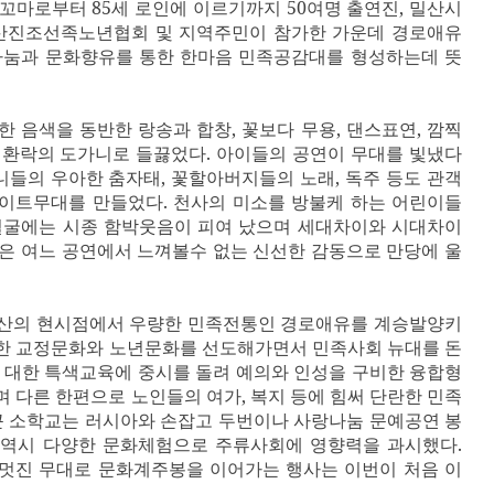
 꼬마로부터
85
세 로인에 이르기까지
50
여명 출연진
,
밀산시
산진조선족노년협회 및 지역주민이 참가한 가운데 경로애유
나눔과 문화향유를 통한 한마음 민족공감대를 형성하는데 뜻
한 음색을 동반한 랑송과 합창
,
꽃보다 무용
,
댄스표연
,
깜찍
 환락의 도가니로 들끓었다
.
아이들의 공연이 무대를 빛냈다
니들의 우아한 춤자태
,
꽃할아버지들의 노래
,
독주 등도 관객
라이트무대를 만들었다
.
천사의 미소를 방불케 하는 어린이들
얼굴에는 시종 함박웃음이 피여 났으며 세대차이와 시대차이
은 여느 공연에서 느껴볼수 없는 신선한 감동으로 만당에 울
산의 현시점에서 우량한 민족전통인 경로애유를 계승발양키
한 교정문화와 노년문화를 선도해가면서 민족사회 뉴대를 돈
 대한 특색교육에 중시를 돌려 예의와 인성을 구비한 융합형
며 다른 한편으로 노인들의 여가
,
복지 등에 힘써 단란한 민족
 소학교는 러시아와 손잡고 두번이나 사랑나눔 문예공연 봉
 역시 다양한 문화체험으로 주류사회에 영향력을 과시했다
.
멋진 무대로 문화계주봉을 이어가는 행사는 이번이 처음 이