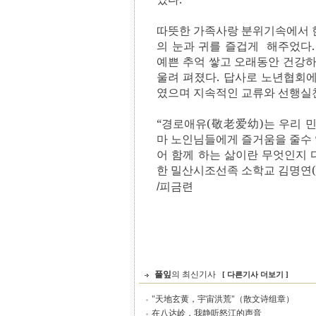
따뜻한 가족사랑 분위기속에서 
의 눈과 귀를 즐겁게 해주었다
예쁜 추억 쌓고 오래동안 건강
울려 펴졌다
.
답사로 노년협회에
였으며 지속적인 교류와 선행실
“
경로애유(敬老爱幼)는 우리 
마 노인님들에게 즐거움을 줄수
어 함께 하는 삶이란 무엇인지
한 밀산시조선족 소학교 김명연
/피금련
풀잎
의 최신기사
[ 다른기사 더보기 ]
"天地玄黄，宇宙洪荒"（散文诗组章）
在八达岭，我静听怒江的声音